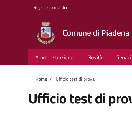
Salta al contenuto principale
Skip to footer content
Regione Lombardia
Comune di Piadena 
Amministrazione
Novità
Servizi
Briciole di pane
Home
/
Ufficio test di prova
Ufficio test di pro
-