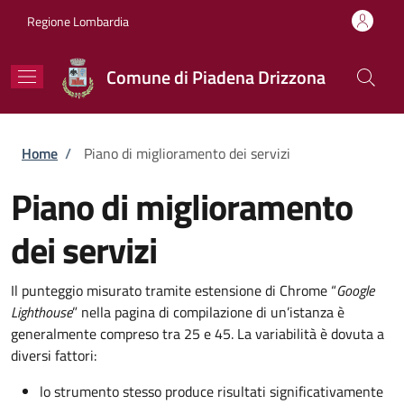
Salta al contenuto principale
Skip to footer content
Regione Lombardia
Comune di Piadena Drizzona
Briciole di pane
Home
/
Piano di miglioramento dei servizi
Piano di miglioramento
dei servizi
Il punteggio misurato tramite estensione di Chrome “
Google
Lighthouse
” nella pagina di compilazione di un’istanza è
generalmente compreso tra 25 e 45. La variabilità è dovuta a
diversi fattori:
lo strumento stesso produce risultati significativamente