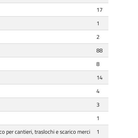
17
1
2
88
8
14
4
3
1
 per cantieri, traslochi e scarico merci
1