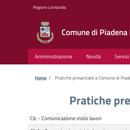
Salta al contenuto principale
Skip to footer content
Regione Lombardia
Comune di Piadena 
Amministrazione
Novità
Servizi
Briciole di pane
Home
/
Pratiche presentate a Comune di Piad
Pratiche pr
CIL - Comunicazione inizio lavori