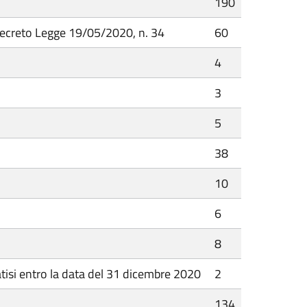
190
 Decreto Legge 19/05/2020, n. 34
60
4
3
5
38
10
6
8
rmatisi entro la data del 31 dicembre 2020
2
134