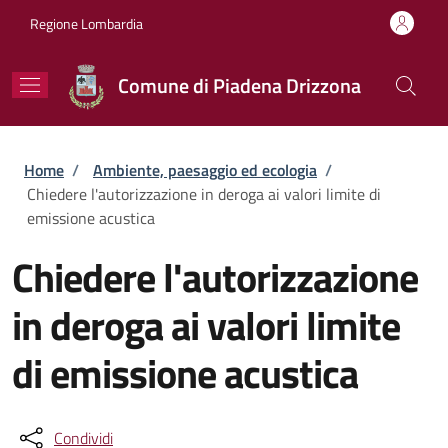
Salta al contenuto principale
Skip to footer content
Regione Lombardia
Comune di Piadena Drizzona
Briciole di pane
Home
/
Ambiente, paesaggio ed ecologia
/
Chiedere l'autorizzazione in deroga ai valori limite di
emissione acustica
Chiedere l'autorizzazione
in deroga ai valori limite
di emissione acustica
Condividi