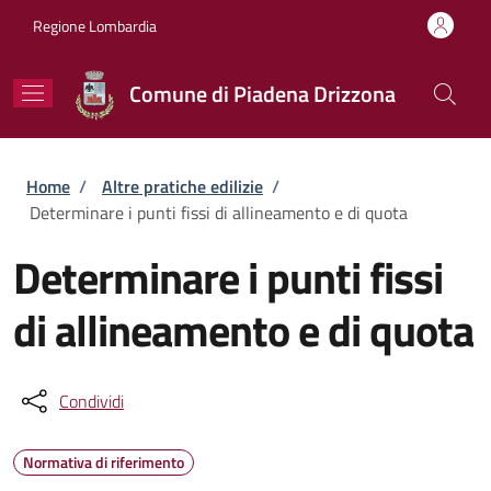
Salta al contenuto principale
Skip to footer content
Regione Lombardia
Comune di Piadena Drizzona
Briciole di pane
Home
/
Altre pratiche edilizie
/
Determinare i punti fissi di allineamento e di quota
Determinare i punti fissi
di allineamento e di quota
Condividi
Normativa di riferimento