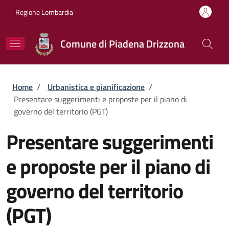
Salta al contenuto principale
Skip to footer content
Regione Lombardia
Comune di Piadena Drizzona
Briciole di pane
Home
/
Urbanistica e pianificazione
/
Presentare suggerimenti e proposte per il piano di
governo del territorio (PGT)
Presentare suggerimenti
e proposte per il piano di
governo del territorio
(PGT)