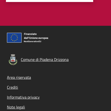
Comune di Piadena Drizzona
Footer menu
Area riservata
Crediti
Informativa privacy
Note legali